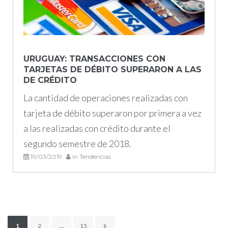
URUGUAY: TRANSACCIONES CON
TARJETAS DE DÉBITO SUPERARON A LAS
DE CRÉDITO
La cantidad de operaciones realizadas con
tarjeta de débito superaron por primera a vez
a las realizadas con crédito durante el
segundo semestre de 2018.
19/03/2019
in
Tendencias
Paginación
1
2
…
15