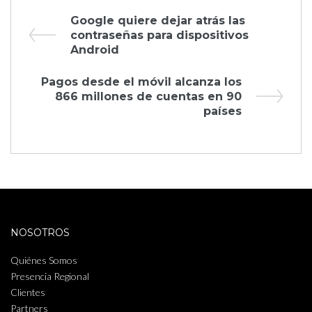
Navegación
Previous
Google quiere dejar atrás las
Post
contraseñas para dispositivos
de
Android
entradas
Next
Pagos desde el móvil alcanza los
Post
866 millones de cuentas en 90
países
NOSOTROS
Quiénes Somos
Presencia Regional
Clientes
Partners