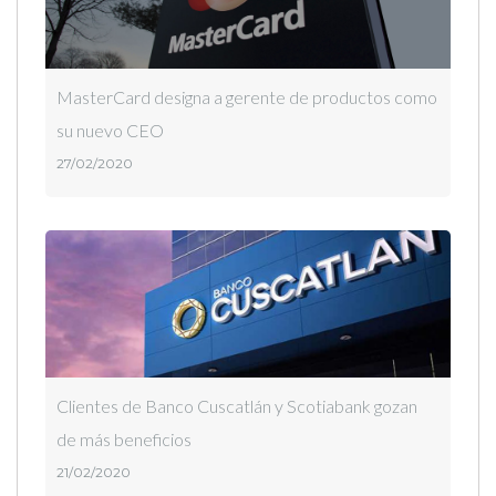
MasterCard designa a gerente de productos como
su nuevo CEO
27/02/2020
Clientes de Banco Cuscatlán y Scotiabank gozan
de más beneficios
21/02/2020