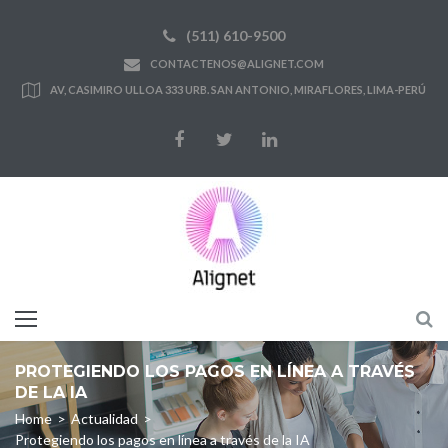
Skip
(511) 610-9500
to
CONTACTENOS@ALIGNET.COM
content
AV, CASIMIRO ULLOA 333 URB. SAN ANTONIO, MIRAFLORES, LIMA-PERÚ
Facebook
Twitter
LinkedIn
PROTEGIENDO LOS PAGOS EN LÍNEA A TRAVÉS
DE LA IA
Home
>
Actualidad
>
Protegiendo los pagos en línea a través de la IA