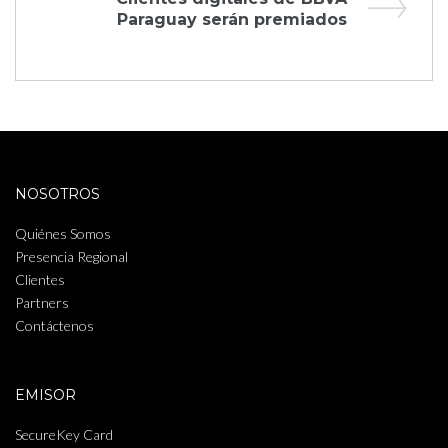
entradas
Post
Paraguay serán premiados
NOSOTROS
Quiénes Somos
Presencia Regional
Clientes
Partners
Contáctenos
EMISOR
SecureKey Card