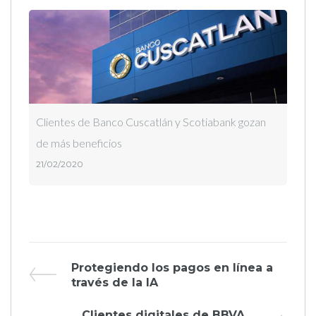
Clientes de Banco Cuscatlán y Scotiabank gozan
de más beneficios
21/02/2020
Navegación
Previous
Protegiendo los pagos en línea a
Post
través de la IA
de
Next
Clientes digitales de BBVA