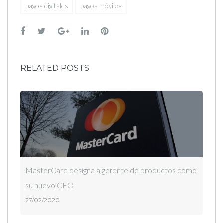
pagos digitales
pagos móviles
Facebook
Twitter
Google+
LinkedIn
Pinterest
RELATED POSTS
MasterCard designa a gerente de productos como
su nuevo CEO
27/02/2020