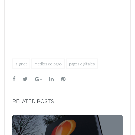
alignet
medios de pago
pagos digitales
Facebook
Twitter
Google+
LinkedIn
Pinterest
RELATED POSTS