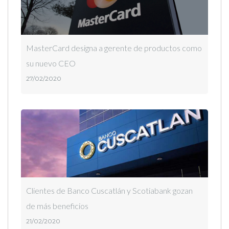
MasterCard designa a gerente de productos como
su nuevo CEO
27/02/2020
Clientes de Banco Cuscatlán y Scotiabank gozan
de más beneficios
21/02/2020