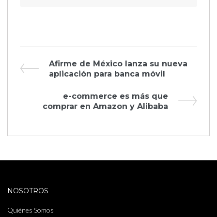
Navegación
Previous
Afirme de México lanza su nueva
Post
aplicación para banca móvil
de
Next
e-commerce es más que
entradas
Post
comprar en Amazon y Alibaba
NOSOTROS
Quiénes Somos