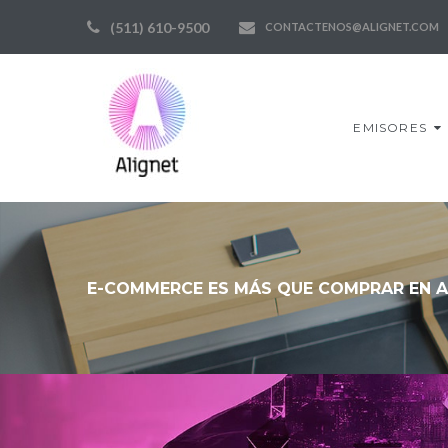
Skip
(511) 610-9500
CONTACTENOS@ALIGNET.COM
to
content
EMISORES
E-COMMERCE ES MÁS QUE COMPRAR EN 