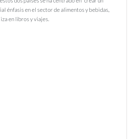
 estos dos países se ha centrado en “crear un
al énfasis en el sector de alimentos y bebidas,
iza en libros y viajes.