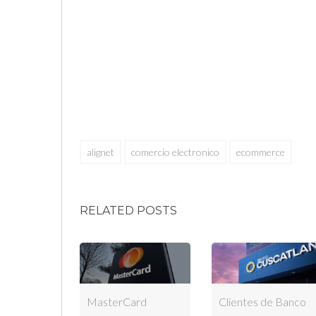
alignet
comercio electronico
ecommerce
RELATED POSTS
MasterCard
Clientes de Banco