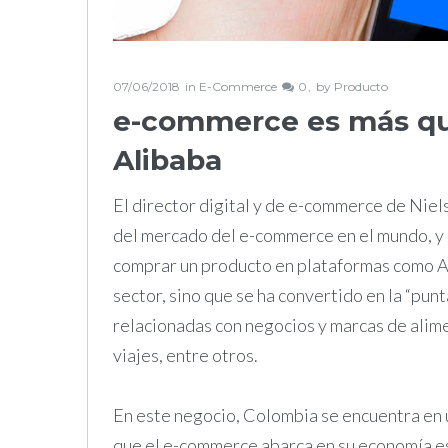
07/06/2018
in
E-Commerce
0
by
Producto
e-commerce es más q
Alibaba
El director digital y de e-commerce de Niels
del mercado del e-commerce en el mundo, y 
comprar un producto en plataformas como A
sector, sino que se ha convertido en la “pun
relacionadas con negocios y marcas de alime
viajes, entre otros.
En este negocio, Colombia se encuentra en u
que el e-commerce abarca en su economía es