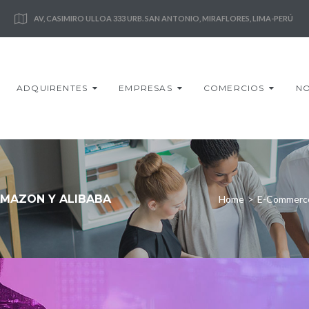
AV, CASIMIRO ULLOA 333 URB. SAN ANTONIO, MIRAFLORES, LIMA-PERÚ
ADQUIRENTES
EMPRESAS
COMERCIOS
NO
AMAZON Y ALIBABA
Home
>
E-Commerc