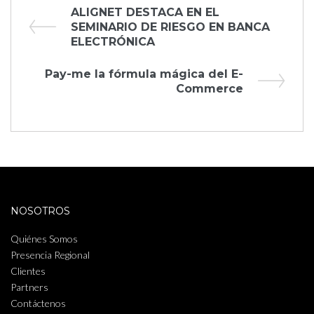
Navegación
Previous
ALIGNET DESTACA EN EL
Post
SEMINARIO DE RIESGO EN BANCA
de
ELECTRÓNICA
entradas
Next
Pay-me la fórmula mágica del E-
Post
Commerce
NOSOTROS
Quiénes Somos
Presencia Regional
Clientes
Partners
Contáctenos