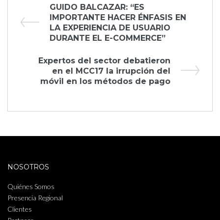
Navegación
Previous
GUIDO BALCAZAR: “ES
Post
IMPORTANTE HACER ÉNFASIS EN
de
LA EXPERIENCIA DE USUARIO
DURANTE EL E-COMMERCE”
entradas
Next
Expertos del sector debatieron
Post
en el MCC17 la irrupción del
móvil en los métodos de pago
NOSOTROS
Quiénes Somos
Presencia Regional
Clientes