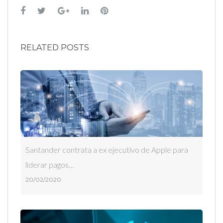
Facebook
Twitter
Google+
LinkedIn
Pinterest
RELATED POSTS
Santander contrata a ex ejecutivo de Apple para
liderar pagos…
20/02/2020