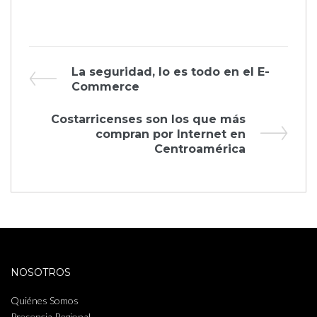
Navegación
Previous
La seguridad, lo es todo en el E-
Post
Commerce
de
Next
Costarricenses son los que más
entradas
Post
compran por Internet en
Centroamérica
NOSOTROS
Quiénes Somos
Presencia Regional