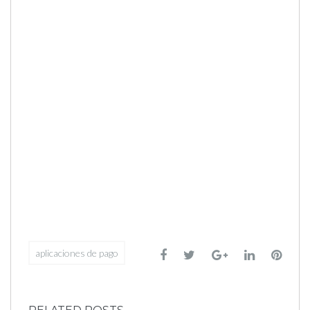
Facebook
Twitter
Google+
LinkedIn
Pinte
aplicaciones de pago