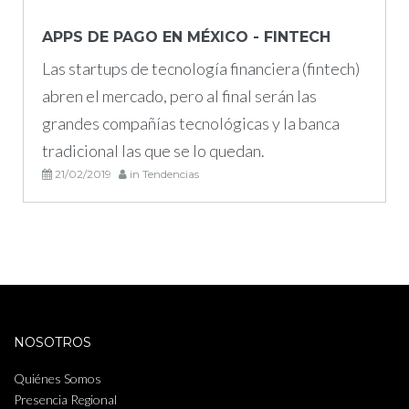
APPS DE PAGO EN MÉXICO - FINTECH
Las startups de tecnología financiera (fintech)
abren el mercado, pero al final serán las
grandes compañías tecnológicas y la banca
tradicional las que se lo quedan.
21/02/2019
in
Tendencias
NOSOTROS
Quiénes Somos
Presencia Regional