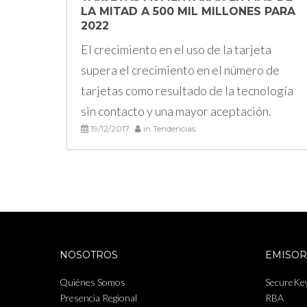
LA MITAD A 500 MIL MILLONES PARA
de
2022
El crecimiento en el uso de la tarjeta
2017
supera el crecimiento en el número de
tarjetas como resultado de la tecnología
sin contacto y una mayor aceptación.
19/12/2017
in
Tendencias
NOSOTROS
EMISOR
Quiénes Somos
SecureKe
Presencia Regional
RBA