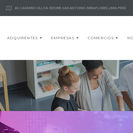
AV, CASIMIRO ULLOA 333 URB. SAN ANTONIO, MIRAFLORES, LIMA-PERÚ
ADQUIRENTES
EMPRESAS
COMERCIOS
NO