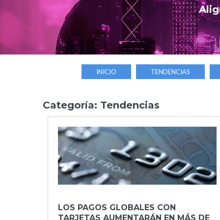
Alig
INICIO
TENDENCIAS
Categoría:
Tendencias
Día:
19
de
LOS PAGOS GLOBALES CON
diciembre
TARJETAS AUMENTARÁN EN MÁS DE