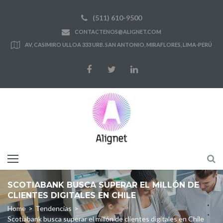
Skip
(511) 610-9500
to
CONTACTENOS@ALIGNET.COM
content
AV, CASIMIRO ULLOA 333 URB. SAN ANTONIO, MIRAFLORES, LIMA-PERÚ
Facebook
Twitter
LinkedIn
SCOTIABANK BUSCA SUPERAR EL MILLÓN DE
CLIENTES DIGITALES EN CHILE
Home
>
Tendencias
>
Scotiabank busca superar el millón de clientes digitales en Chile