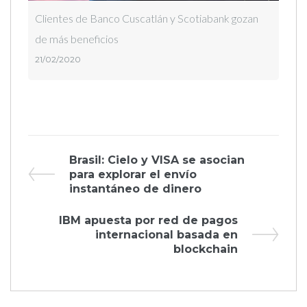
Clientes de Banco Cuscatlán y Scotiabank gozan
de más beneficios
21/02/2020
Navegación
Previous
Brasil: Cielo y VISA se asocian
Post
para explorar el envío
de
instantáneo de dinero
entradas
Next
IBM apuesta por red de pagos
Post
internacional basada en
blockchain