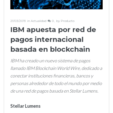
21/03/2019
in
Actualidad
0
by
Producto
IBM apuesta por red de
pagos internacional
basada en blockchain
IBM ha creado un nuevo sistema de pagos
llamado IBM Blockchain World Wire, dedicado a
conectar instituciones financieras, bancos y
personas alrededor de todo el mundo por medio
de una red de pagos basada en Stellar Lumens.
Stellar Lumens