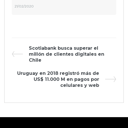
21/02/2020
Navegación
Previous
Scotiabank busca superar el
Post
millón de clientes digitales en
de
Chile
entradas
Next
Uruguay en 2018 registró más de
Post
US$ 11.000 M en pagos por
celulares y web