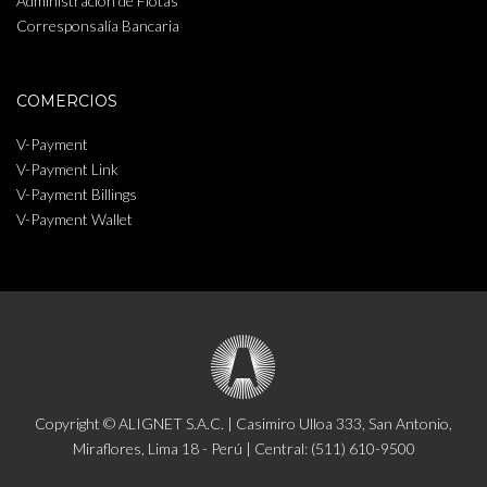
Administración de Flotas
Corresponsalía Bancaria
COMERCIOS
V-Payment
V-Payment Link
V-Payment Billings
V-Payment Wallet
Copyright © ALIGNET S.A.C. | Casimiro Ulloa 333, San Antonio,
Miraflores, Lima 18 - Perú | Central: (511) 610-9500