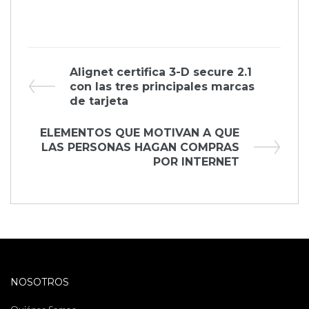
Navegación
Previous
Alignet certifica 3-D secure 2.1
Post
con las tres principales marcas
de
de tarjeta
entradas
Next
ELEMENTOS QUE MOTIVAN A QUE
Post
LAS PERSONAS HAGAN COMPRAS
POR INTERNET
NOSOTROS