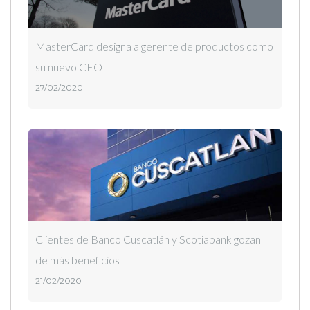
MasterCard designa a gerente de productos como
su nuevo CEO
27/02/2020
Clientes de Banco Cuscatlán y Scotiabank gozan
de más beneficios
21/02/2020