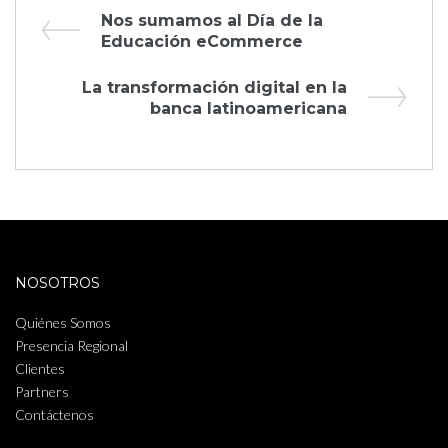
Navegación
Previous
Nos sumamos al Día de la
Post
Educación eCommerce
de
Next
La transformación digital en la
entradas
Post
banca latinoamericana
NOSOTROS
Quiénes Somos
Presencia Regional
Clientes
Partners
Contáctenos