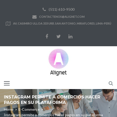
Skip
(511) 610-9500
to
CONTACTENOS@ALIGNET.COM
content
AV, CASIMIRO ULLOA 333 URB. SAN ANTONIO, MIRAFLORES, LIMA-PERÚ
Facebook
Twitter
LinkedIn
INSTAGRAM PERMITE A COMERCIOS HACER
PAGOS EN SU PLATAFORMA
Home
>
E-Commerce
>
Instagram permite a comercios hacer pagos en su plataforma