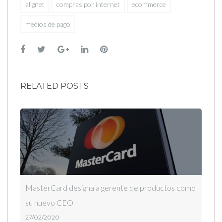
alignet
compras por internet
ecommerce
medios de pago
Facebook
Twitter
Google+
LinkedIn
Pinterest
RELATED POSTS
MasterCard designa a gerente de productos como
su nuevo CEO
27/02/2020