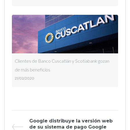
Clientes de Banco Cuscatlán y Scotiabank gozan
de más beneficios
21/02/2020
Navegación
Previous
Google distribuye la versión web
Post
de su sistema de pago Google