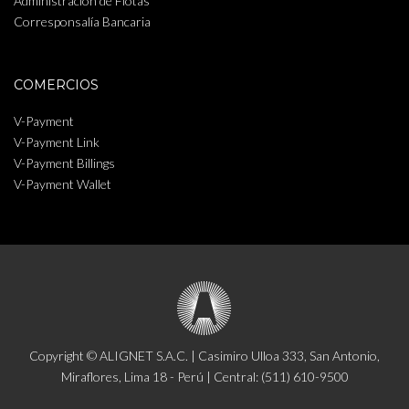
Administración de Flotas
Corresponsalía Bancaria
COMERCIOS
V-Payment
V-Payment Link
V-Payment Billings
V-Payment Wallet
Copyright © ALIGNET S.A.C. | Casimiro Ulloa 333, San Antonio,
Miraflores, Lima 18 - Perú | Central: (511) 610-9500