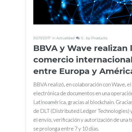
30/11/2017
in
Actualidad
0
by
Producto
BBVA y Wave realizan l
comercio internacional
entre Europa y Améric
BBVA realizó, en colaboración con Wave, el
electrónica de documentos en una operació
Latinoamérica, gracias al blockchain. Gracias
de DLT (Distributed Ledger Technologies) y 
el envío, verificación y autorización de un
se prolonga entre 7 y 10 días.