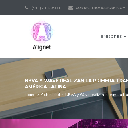
Skip
(511) 610-9500
CONTACTENOS@ALIGNET.COM
to
content
EMISORES
BBVA Y WAVE REALIZAN LA PRIMERA TRA
AMÉRICA LATINA
Home
>
Actualidad
>
BBVA y Wave realizan la primera tr