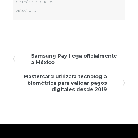
de más beneficios
21/02/2020
Navegación
Previous
Samsung Pay llega oficialmente
Post
a México
de
Next
Mastercard utilizará tecnología
entradas
Post
biométrica para validar pagos
digitales desde 2019