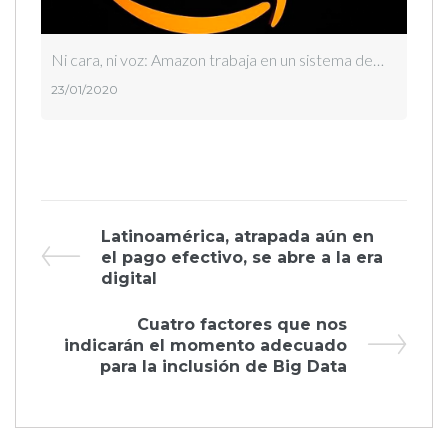
Ni cara, ni voz: Amazon trabaja en un sistema de…
23/01/2020
Navegación
Previous
Latinoamérica, atrapada aún en
Post
el pago efectivo, se abre a la era
de
digital
entradas
Next
Cuatro factores que nos
Post
indicarán el momento adecuado
para la inclusión de Big Data