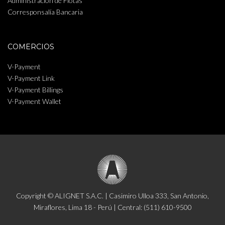
Administración de Flotas
Corresponsalía Bancaria
COMERCIOS
V-Payment
V-Payment Link
V-Payment Billings
V-Payment Wallet
Copyright © ALIGNET S.A.C. | Casimiro Ulloa 333, San Antonio,
Miraflores, Lima 18 - Perú | Central: (511) 610-9500