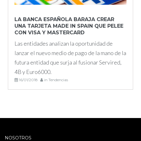
LA BANCA ESPAÑOLA BARAJA CREAR
UNA TARJETA MADE IN SPAIN QUE PELEE
CON VISA Y MASTERCARD
Las entidades analizan la oportunidad de
lanzar el nuevo medio de pago de la mano de la
futura entidad que surja al fusionar Servired,
4B y Euro6000.
16/01/2018
in
Tendencias
NOSOTROS