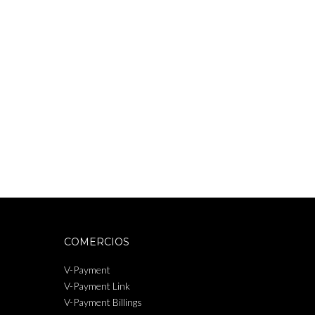
COMERCIOS
V-Payment
V-Payment Link
V-Payment Billings