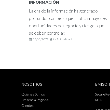
INFORMACIÓN
La era de la información ha generado
profundos cambios, que implican mayores
oportunidades de negocio y riesgos que
se deben controlar.
03/10/2017
in
Actualidad
NOSOTROS
EMISOR
Quiénes Somos
SecureKe
Presencia Regional
RBA
Clientes