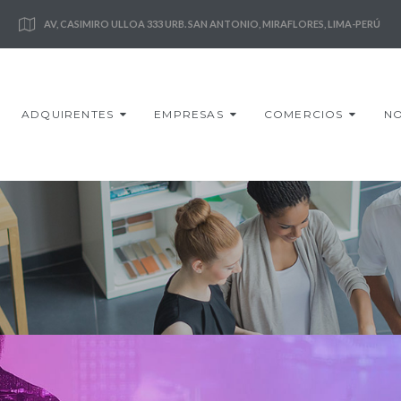
AV, CASIMIRO ULLOA 333 URB. SAN ANTONIO, MIRAFLORES, LIMA-PERÚ
ADQUIRENTES
EMPRESAS
COMERCIOS
NO