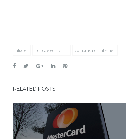
alignet
banca electrónica
compras por internet
Facebook
Twitter
Google+
LinkedIn
Pinterest
RELATED POSTS