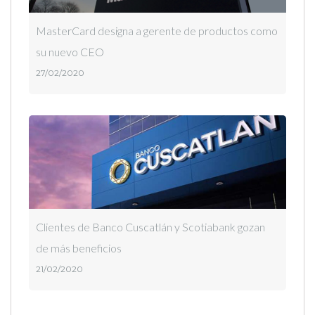
MasterCard designa a gerente de productos como
su nuevo CEO
27/02/2020
Clientes de Banco Cuscatlán y Scotiabank gozan
de más beneficios
21/02/2020