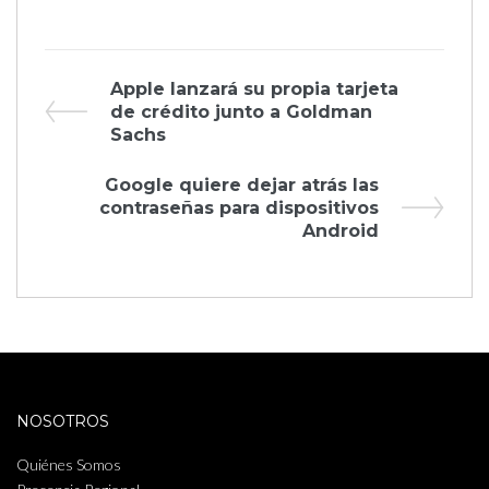
Navegación
Previous
Apple lanzará su propia tarjeta
Post
de crédito junto a Goldman
de
Sachs
entradas
Next
Google quiere dejar atrás las
Post
contraseñas para dispositivos
Android
NOSOTROS
Quiénes Somos