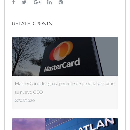
Facebook
Twitter
Google+
LinkedIn
Pinterest
RELATED POSTS
MasterCard designa a gerente de productos como
su nuevo CEO
27/02/2020