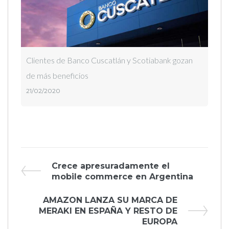
Clientes de Banco Cuscatlán y Scotiabank gozan
de más beneficios
21/02/2020
Navegación
Previous
Crece apresuradamente el
Post
mobile commerce en Argentina
de
Next
AMAZON LANZA SU MARCA DE
entradas
Post
MERAKI EN ESPAÑA Y RESTO DE
EUROPA