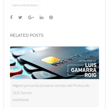
banca electrónica
Facebook
Twitter
Google+
LinkedIn
Pinterest
RELATED POSTS
Alignet presenta la nueva versión del Protocolo
3DS Server
04/07/2019