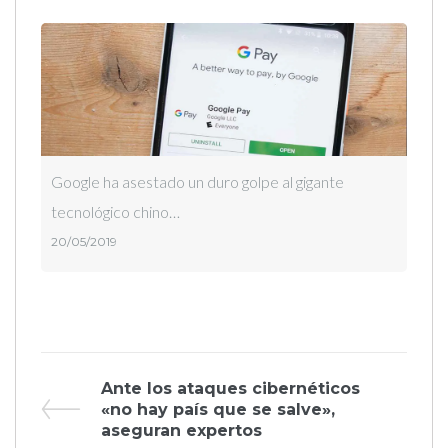
Google ha asestado un duro golpe al gigante
tecnológico chino…
20/05/2019
Navegación
Previous
Ante los ataques cibernéticos
Post
«no hay país que se salve»,
de
aseguran expertos