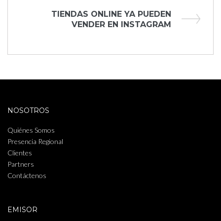
entradas
Next
TIENDAS ONLINE YA PUEDEN
Post
VENDER EN INSTAGRAM
NOSOTROS
Quiénes Somos
Presencia Regional
Clientes
Partners
Contáctenos
EMISOR