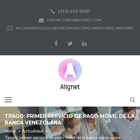
Skip
(511) 610-9500
to
CONTACTENOS@ALIGNET.COM
content
AV, CASIMIRO ULLOA 333 URB. SAN ANTONIO, MIRAFLORES, LIMA-PERÚ
Facebook
Twitter
LinkedIn
TPAGO: PRIMER SERVICIO DE PAGO MÓVIL DE LA
BANCA VENEZOLANA
Home
>
Actualidad
>
Tpago: primer servicio de pago móvil de la banca venezolana