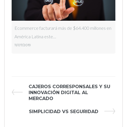
Ecommerce facturará más de $64.400 millones en
América Latina este…
11/07/2019
Navegación
Previous
CAJEROS CORRESPONSALES Y SU
Post
INNOVACIÓN DIGITAL AL
de
MERCADO
entradas
Next
SIMPLICIDAD VS SEGURIDAD
Post