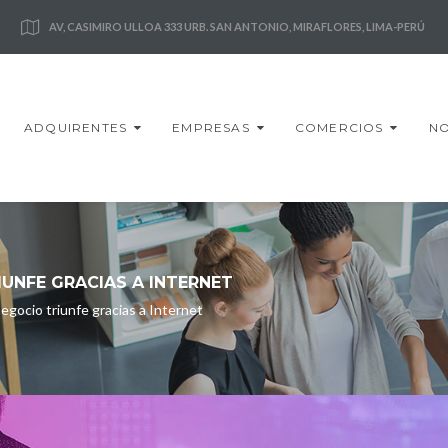
AV, CASIMIRO ULLOA 333 URB. SAN ANTONIO, MIRAFLORES, LIMA-PERÚ
ADQUIRENTES
EMPRESAS
COMERCIOS
NO
UNFE GRACIAS A INTERNET
gocio triunfe gracias a Internet