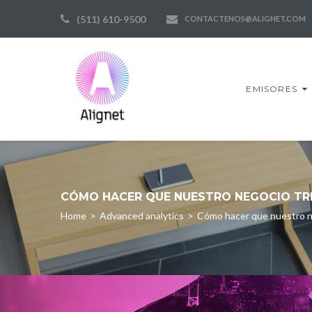
Skip
(511) 610-9500
CONTACTENOS@ALIGNET.COM
to
content
EMISORES
CÓMO HACER QUE NUESTRO NEGOCIO TRI
Home
>
Advanced analytics
>
Cómo hacer que nuestro ne