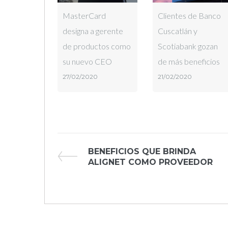
MasterCard
Clientes de Banco
designa a gerente
Cuscatlán y
de productos como
Scotiabank gozan
su nuevo CEO
de más beneficios
27/02/2020
21/02/2020
Navegación
Previous
BENEFICIOS QUE BRINDA
Post
ALIGNET COMO PROVEEDOR
de
entradas