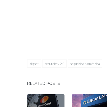
alignet
securekey 2.0
seguridad biométrica
RELATED POSTS