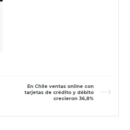
Next
En Chile ventas online con
Post
tarjetas de crédito y débito
crecieron 36,8%