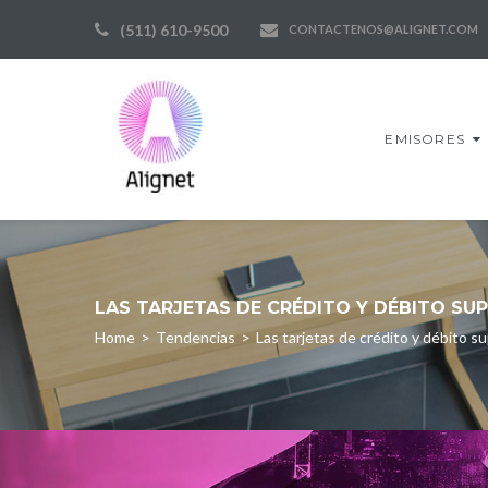
Skip
(511) 610-9500
CONTACTENOS@ALIGNET.COM
to
content
EMISORES
LAS TARJETAS DE CRÉDITO Y DÉBITO SU
Home
>
Tendencias
>
Las tarjetas de crédito y débito s