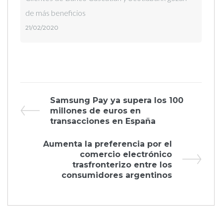
de más beneficios
21/02/2020
Navegación
Previous
Samsung Pay ya supera los 100
Post
millones de euros en
de
transacciones en España
entradas
Next
Aumenta la preferencia por el
Post
comercio electrónico
trasfronterizo entre los
consumidores argentinos