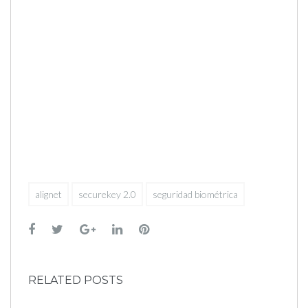
alignet
securekey 2.0
seguridad biométrica
Facebook
Twitter
Google+
LinkedIn
Pinterest
RELATED POSTS