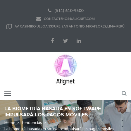
Skip
(511) 610-9500
to
CONTACTENOS@ALIGNET.COM
content
AV, CASIMIRO ULLOA 333 URB. SAN ANTONIO, MIRAFLORES, LIMA-PERÚ
Facebook
Twitter
LinkedIn
LA BIOMETRÍA BASADA EN SOFTWARE
IMPULSARÁ LOS PAGOS MÓVILES
Home
>
Tendencias
>
La biometría basada en software impulsará los pagos móviles