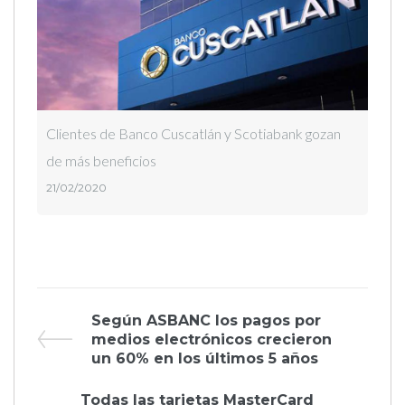
Clientes de Banco Cuscatlán y Scotiabank gozan
de más beneficios
21/02/2020
Navegación
Previous
Según ASBANC los pagos por
Post
medios electrónicos crecieron
de
un 60% en los últimos 5 años
Next
Todas las tarjetas MasterCard