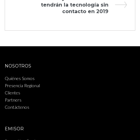
entradas
Post
tendrán la tecnología sin
contacto en 2019
NOSOTROS
Quiénes Somos
Presencia Regional
Clientes
Partners
Contáctenos
EMISOR