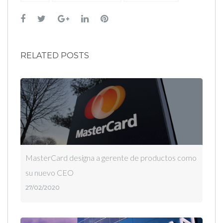
Facebook
Twitter
Google+
LinkedIn
Pinterest
RELATED POSTS
MasterCard designa a gerente de productos como
su nuevo CEO
27/02/2020