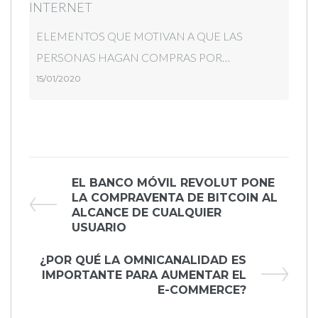
ELEMENTOS QUE MOTIVAN A QUE LAS
PERSONAS HAGAN COMPRAS POR…
15/01/2020
Navegación
Previous
EL BANCO MÓVIL REVOLUT PONE
Post
LA COMPRAVENTA DE BITCOIN AL
de
ALCANCE DE CUALQUIER
USUARIO
entradas
Next
¿POR QUÉ LA OMNICANALIDAD ES
Post
IMPORTANTE PARA AUMENTAR EL
E-COMMERCE?