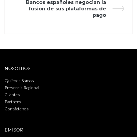
Next
Bancos españoles negocian la
entradas
Post
fusión de sus plataformas de
pago
NOSOTROS
Quiénes Somos
Presencia Regional
Clientes
Partners
Contáctenos
EMISOR