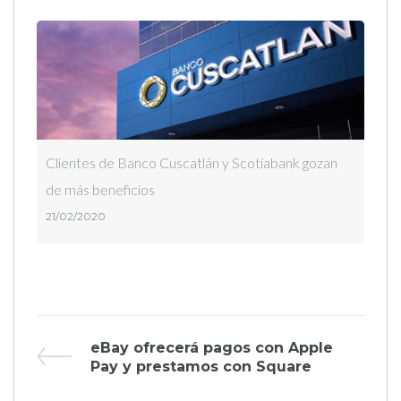
Clientes de Banco Cuscatlán y Scotiabank gozan
de más beneficios
21/02/2020
Navegación
Previous
eBay ofrecerá pagos con Apple
Post
Pay y prestamos con Square
de