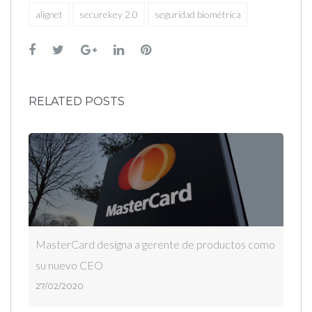
alignet
securekey 2.0
seguridad biométrica
Facebook
Twitter
Google+
LinkedIn
Pinterest
RELATED POSTS
MasterCard designa a gerente de productos como
su nuevo CEO
27/02/2020