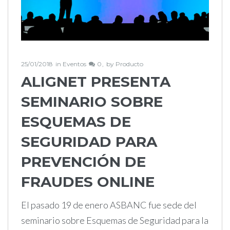
25/01/2018
in
Eventos
0
by
Producto
ALIGNET PRESENTA
SEMINARIO SOBRE
ESQUEMAS DE
SEGURIDAD PARA
PREVENCIÓN DE
FRAUDES ONLINE
El pasado 19 de enero ASBANC fue sede del
seminario sobre Esquemas de Seguridad para la