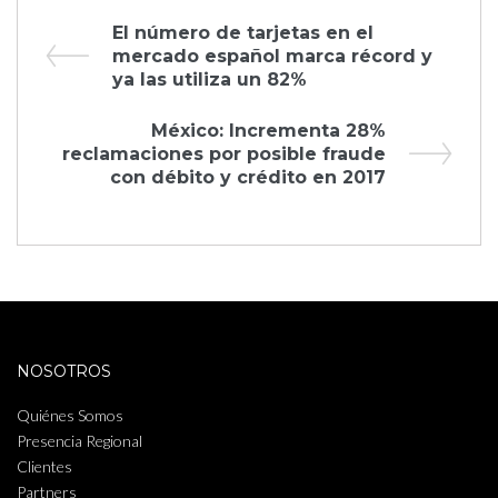
Navegación
Previous
El número de tarjetas en el
Post
mercado español marca récord y
de
ya las utiliza un 82%
entradas
Next
México: Incrementa 28%
Post
reclamaciones por posible fraude
con débito y crédito en 2017
NOSOTROS
Quiénes Somos
Presencia Regional
Clientes
Partners