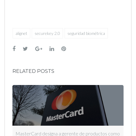
alignet
securekey 2.0
seguridad biométrica
Facebook
Twitter
Google+
LinkedIn
Pinterest
RELATED POSTS
MasterCard designa a gerente de productos como