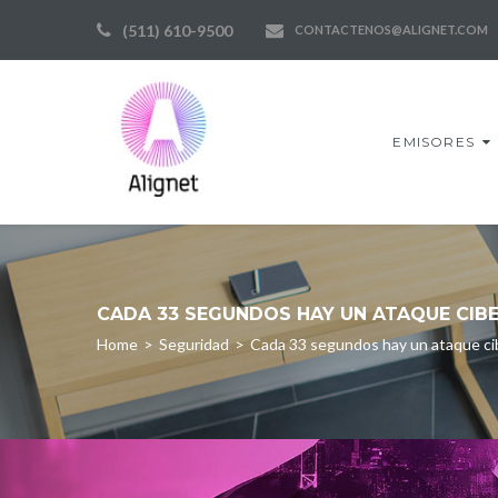
Skip
(511) 610-9500
CONTACTENOS@ALIGNET.COM
to
content
EMISORES
CADA 33 SEGUNDOS HAY UN ATAQUE CIBE
Home
>
Seguridad
>
Cada 33 segundos hay un ataque ci