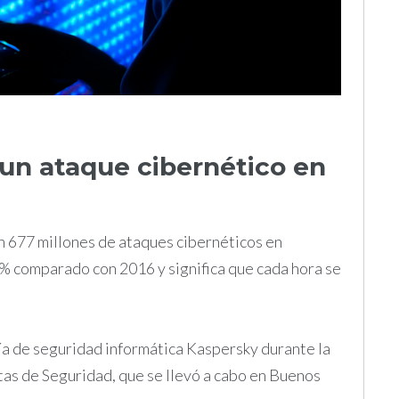
un ataque cibernético en
n 677 millones de ataques cibernéticos en
59% comparado con 2016 y significa que cada hora se
ía de seguridad informática Kaspersky durante la
as de Seguridad, que se llevó a cabo en Buenos