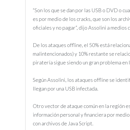
“Son los que se dan por las USB o DVD o cua
es por medio de los cracks, que son los arch
oficiales y no pagar”, dijo Assolini a medio
De los ataques offline, el 50% está relacio
malintencionados) y 10% restante se relacion
piratería sigue siendo un gran problema en la 
Según Assolini, los ataques offline se identi
llegan por una USB infectada.
Otro vector de ataque común en la región es
información personal y financiera por medio
con archivos de Java Script.