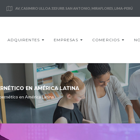
AV, CASIMIRO ULLOA 333 URB. SAN ANTONIO, MIRAFLORES, LIMA-PERÚ
ADQUIRENTES
EMPRESAS
COMERCIOS
NO
RNÉTICO EN AMÉRICA LATINA
bernético en América Latina