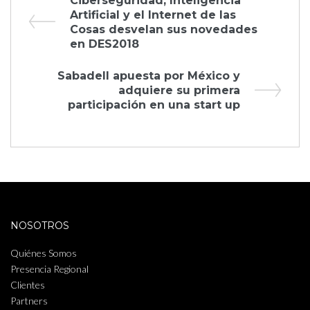
Navegación
Ciberseguridad, Inteligencia
Post
Artificial y el Internet de las
de
Cosas desvelan sus novedades
en DES2018
entradas
Next
Sabadell apuesta por México y
Post
adquiere su primera
participación en una start up
NOSOTROS
Quiénes Somos
Presencia Regional
Clientes
Partners