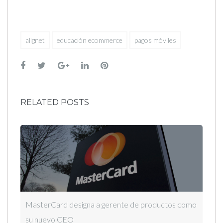
alignet
educación ecommerce
pagos móviles
Facebook
Twitter
Google+
LinkedIn
Pinterest
RELATED POSTS
MasterCard designa a gerente de productos como
su nuevo CEO