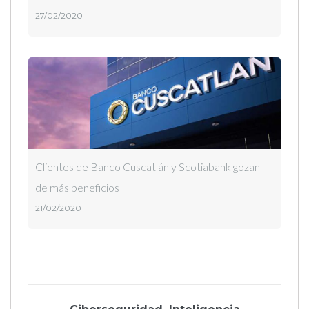
27/02/2020
Clientes de Banco Cuscatlán y Scotiabank gozan
de más beneficios
21/02/2020
Previous